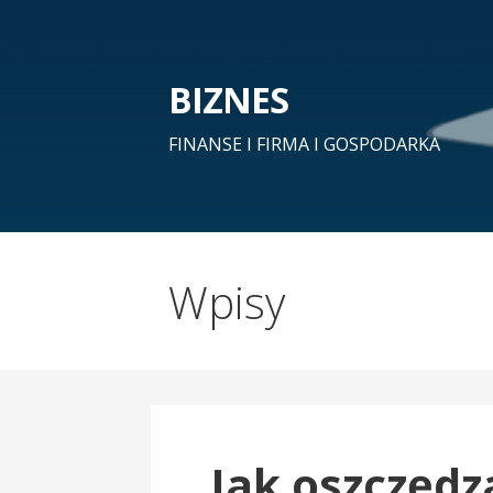
Przejdź
do
treści
BIZNES
FINANSE I FIRMA I GOSPODARKA
Wpisy
Jak oszczędz