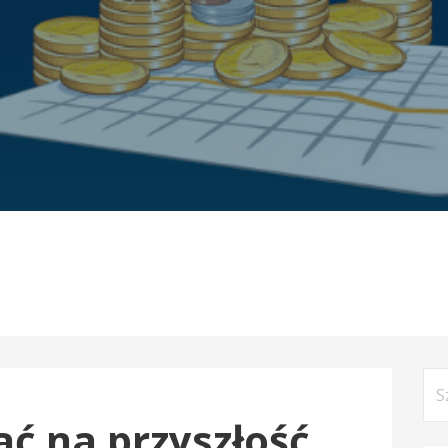
Szu
ać na przyszłość