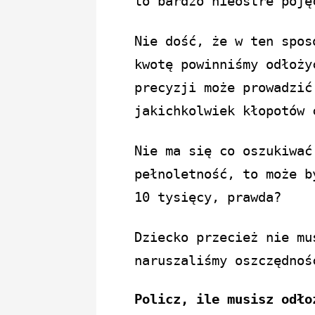
to bardzo nieostre poję
Nie dość, że w ten spos
kwotę powinniśmy odłoży
precyzji może prowadzić
jakichkolwiek kłopotów 
Nie ma się co oszukiwać
pełnoletność, to może b
10 tysięcy, prawda?
Dziecko przecież nie mu
naruszaliśmy oszczędnoś
Policz, ile musisz odło